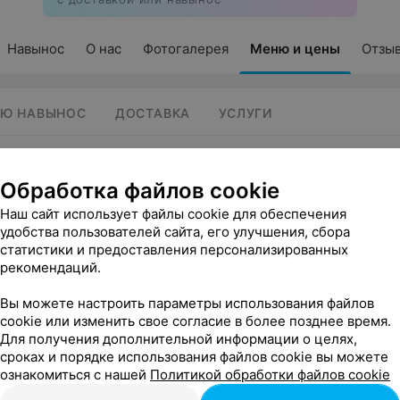
Навынос
О нас
Фотогалерея
Меню и цены
Отзы
Ю НАВЫНОС
ДОСТАВКА
УСЛУГИ
а Минска оставляем возможность оформлять заказы напрямую ч
ер
ставке
за пределами
Маяка Минска, уточняйте
по телефонам
.
Обработка файлов cookie
беденному меню навынос уточняйте
по телефонам
.
действует
с 12:00 до 16:00
.
Наш сайт использует файлы cookie для обеспечения
стобара проконсультирует вас по действующему меню, уточнит сос
удобства пользователей сайта, его улучшения, сбора
доставку в удобное для вас время.
статистики и предоставления персонализированных
рекомендаций.
Вы можете настроить параметры использования файлов
cookie или изменить свое согласие в более позднее время.
Для получения дополнительной информации о целях,
сроках и порядке использования файлов cookie вы можете
ознакомиться с нашей
Политикой обработки файлов cookie