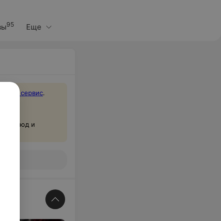
95
вы
Еще
ез
наш сервис
.
тав блюд и