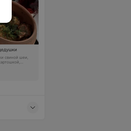
дедушки
чки свиной шеи,
картошкой,
, луком, морковью
аджикой и