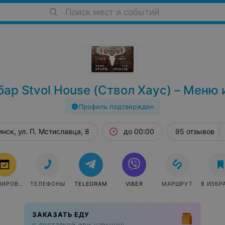
Поиск мест и событий
бар Stvol House (Ствол Хаус) – Меню 
Профиль подтвержден
нск, ул. П. Мстиславца, 8
до 00:00
95 отзывов
БРОНИРОВАТЬ
ТЕЛЕФОНЫ
TELEGRAM
VIBER
МАРШРУТ
В ИЗБР
ЗАКАЗАТЬ ЕДУ
с доставкой или навынос