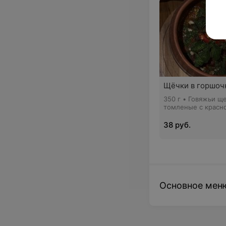
Щёчки в горшоч
350 г • Говяжьи щ
томленые с красн
овощами, аджикой
острым перцем
38 руб.
Основное мен