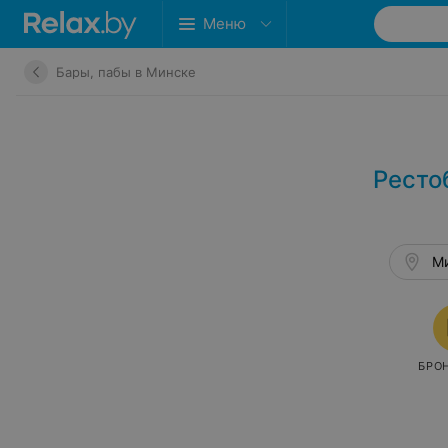
Меню
Бары, пабы в Минске
Ресто
Ми