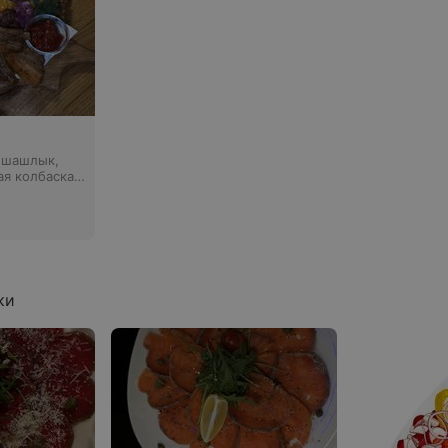
• шашлык,
я колбаска,
вощи гриль,
 соус
азский
ки