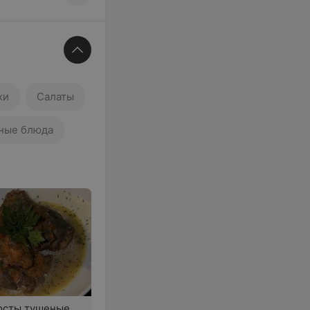
ки
Салаты
ные блюда
осты тушеные