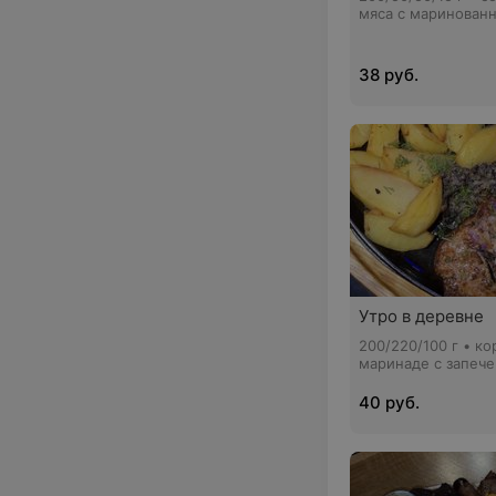
мяса с маринован
лавашом
38 руб.
Утро в деревне
200/220/100 г • ко
маринаде с запеч
картофелем, слив
грибным соусом и
40 руб.