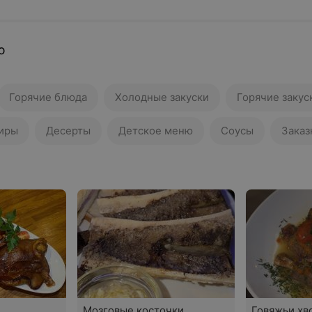
ю
Горячие блюда
Холодные закуски
Горячие закус
иры
Десерты
Детское меню
Соусы
Заказ
Мозговые косточки
Говяжьи хв