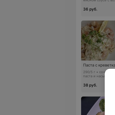
мясном соусе с в
гороховым пюре
36 руб.
Паста с креветк
290/5 г • сочные к
паста и насыщенны
нежным сливочны
38 руб.