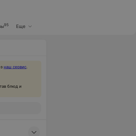
95
вы
Еще
ез
наш сервис
.
тав блюд и