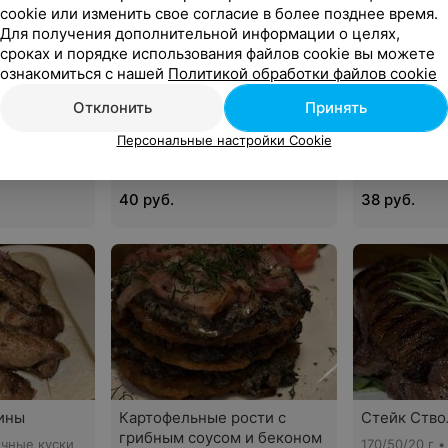
cookie или изменить свое согласие в более позднее время.
Для получения дополнительной информации о целях,
сроках и порядке использования файлов cookie вы можете
ознакомиться с нашей
Политикой обработки файлов cookie
коне с
Семга-гриль со сливочно-
Ребрышки в
Отклонить
Принять
ом
икорным соусом
300/50/50/20
Персональные настройки Cookie
ребра в прян
 цыпленка,
150/50/30 г • обжаренное филе
лаваше с зе
инат, перец
семги с нежным сливочно-
маринованн
рри;
икорным соусом и лимоном
кеты
40 руб.
38 руб.
ины
Картофельные рости с
Стейк Ство
грибным соусом и беконом
очные куски
170/50/20 г 