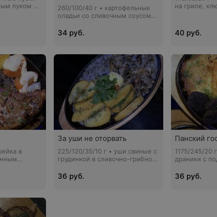
ным луком и
на гриле, к
260/100/40 г • картофельные
соус, зелень
оладьи со сливочным соусом
из шампиньонов и беконом
34 руб.
40 руб.
За уши не оторвать
Панский го
рейка в
225/120/35/10 г • уши свиные с
1175/245/20 
енным
грудинкой в сливочно-грибном
драники с п
очно-
соусе с запеченным
кровяной кол
 томатом
картофелем и томатом
огурчиком
36 руб.
36 руб.