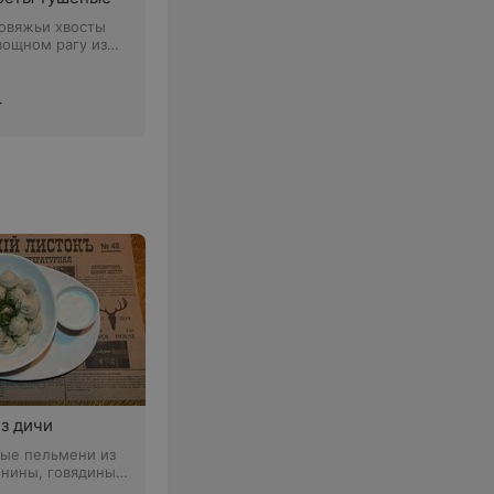
Говяжьи хвосты
вощном рагу из
ка и чеснока
г
з дичи
ные пельмени из
инины, говядины
му рецепту со