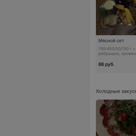
Мясной сет
700/450/50/100 г 
ребрышки, кровяна
лаваш, драники, о
маринованный лук,
88 руб.
фирменный и кавк
Холодные закус