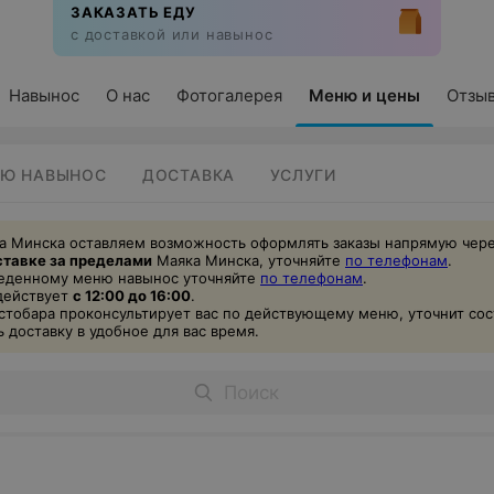
ЗАКАЗАТЬ ЕДУ
с доставкой или навынос
Навынос
О нас
Фотогалерея
Меню и цены
Отзы
Ю НАВЫНОС
ДОСТАВКА
УСЛУГИ
а Минска оставляем возможность оформлять заказы напрямую ч
ер
ставке
за пределами
Маяка Минска, уточняйте
по телефонам
.
беденному меню навынос уточняйте
по телефонам
.
действует
с 12:00 до 16:00
.
стобара проконсультирует вас по действующему меню, уточнит сос
доставку в удобное для вас время.