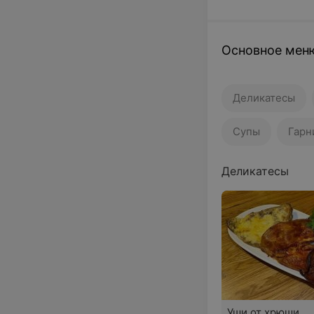
Основное мен
Деликатесы
Супы
Гарн
Деликатесы
Уши от хрюши