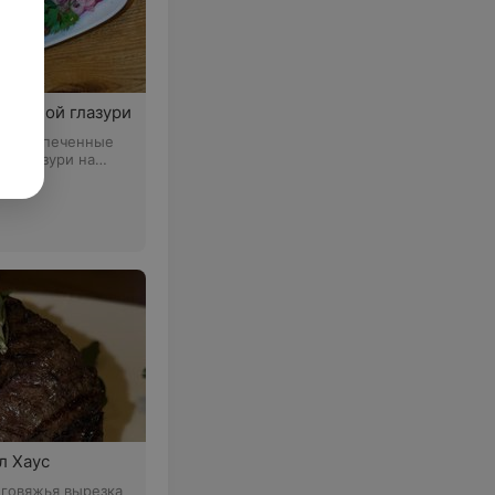
 пряной глазури
 г • запеченные
ой глазури на
ленью и
ым луком
л Хаус
• говяжья вырезка