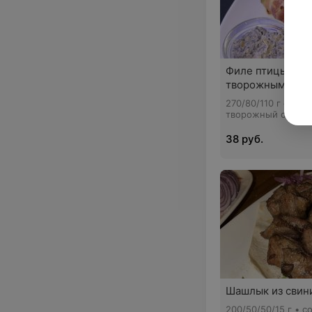
Филе птицы в бе
творожным сыр
270/80/110 г филе
творожный сыр шп
сладкий, бекон, че
картофельные кро
38 руб.
Шашлык из свин
200/50/50/15 г • с