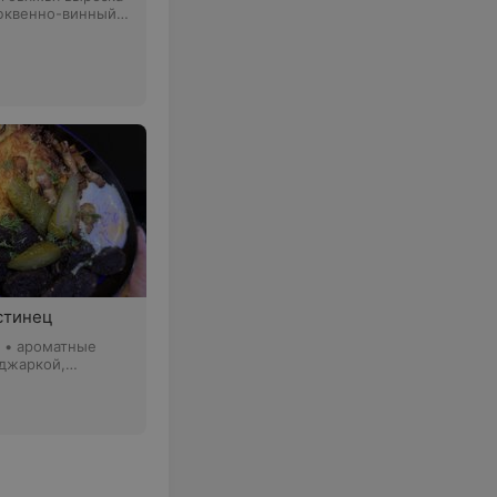
люквенно-винный
стинец
г • ароматные
оджаркой,
баской, яйцом и