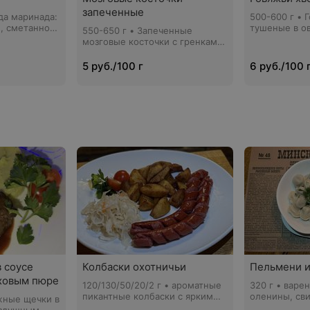
запеченные
ида маринада:
500-600 г • 
, сметанно-
тушеные в о
550-650 г • Запеченные
 (острый)
морковки, лу
мозговые косточки с гренками
из черного / белого хлеба и
оливково-чесночного масла
5 руб./100 г
6 руб./100 
 соусе
Колбаски охотничьи
Пельмени и
оховым пюре
120/130/50/20/2 г • ароматные
320 г • варе
пикантные колбаски с ярким
оленины, св
жные щечки в
пряно-копченым вкусом в
по фирменно